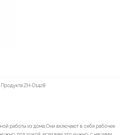
 Продукта:
ZH-D1428
ой работы из дома.Они включают в себя рабочее
 нужно, под рукой, если вам это нужно, с нашими