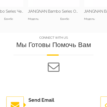
JIANGNAN Bambo Series Четыре бита |В2800*Д1200*В1050 (мм) |В2400*Д1200*В1050(мм)
JIANGNAN Bambo Series Одна позиция |Ш1600*Д700*В750(мм) |Ш1400*Д600*В750(мм) |В1200*Д600*В750(мм)
Бамбо
Модель:
Бамбо
Модель:
CONNECT WITH US
Мы Готовы Помочь Вам
Send Email