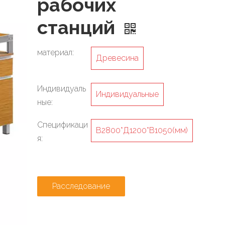
рабочих
станций
материал:
Древесина
Индивидуаль
Индивидуальные
ные:
Спецификаци
В2800*Д1200*В1050(мм)
я:
Расследование