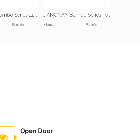
JIANGNAN Bambo Series два бита |Ш1400*Д1200*В1050(мм) |В1200*Д1200*В1050(мм)
JIANGNAN Bambo Series Tour-bit |Ш1400*Д2400*В1050(мм) |В1200*Д2400*В1050(мм)
Бамбо
Модель:
Бамбо
Модель:
Open Door