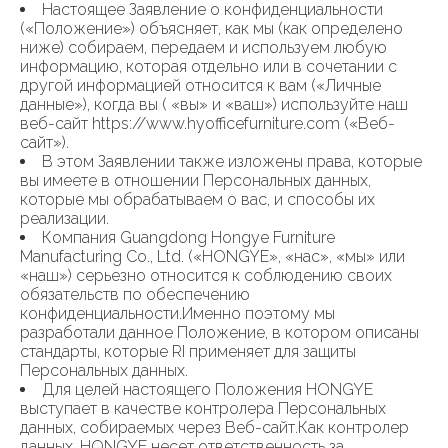
Настоящее Заявление о конфиденциальности
(«Положение») объясняет, как мы (как определено
ниже) собираем, передаем и используем любую
информацию, которая отдельно или в сочетании с
другой информацией относится к вам («Личные
данные»), когда вы ( «вы» и «ваш») используйте наш
веб-сайт https://www.hyofficefurniture.com («Веб-
сайт»).
В этом Заявлении также изложены права, которые
вы имеете в отношении Персональных данных,
которые мы обрабатываем о вас, и способы их
реализации.
Компания Guangdong Hongye Furniture
Manufacturing Co., Ltd. («HONGYE», «нас», «мы» или
«наш») серьезно относится к соблюдению своих
обязательств по обеспечению
конфиденциальности.Именно поэтому мы
разработали данное Положение, в котором описаны
стандарты, которые RI применяет для защиты
Персональных данных.
Для целей настоящего Положения HONGYE
выступает в качестве контролера Персональных
данных, собираемых через Веб-сайт.Как контролер
данных, HONGYE несет ответственность за