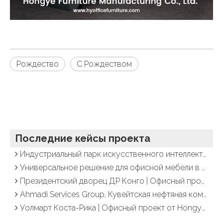
Рождество
С Рождеством
Последние кейсы проекта
Индустриальный парк искусственного интеллекта | Офисный проект от Hongye Furniture
Универсальное решение для офисной мебели в Тринидаде и Тобаго | Мебельная группа Хонге
Президентский дворец ДР Конго | Офисный проект от Hongye Furniture
Ahmadi Services Group, Кувейтская нефтяная компания | Офисный проект от Hongye Furniture
Уолмарт Коста-Рика | Офисный проект от Hongye Furniture