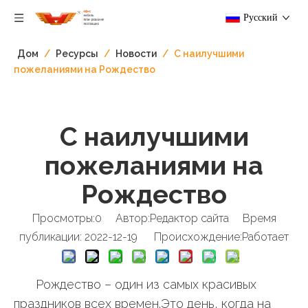
Pусский
Дом
/
Ресурсы
/
Новости
/
С наилучшими
пожеланиями на Рождество
С наилучшими
пожеланиями на
Рождество
Просмотры:
0
Автор:Pедактор сайта Время
публикации: 2022-12-19 Происхождение:
Работает
Рождество – один из самых красивых
праздников всех времен.Это день, когда на